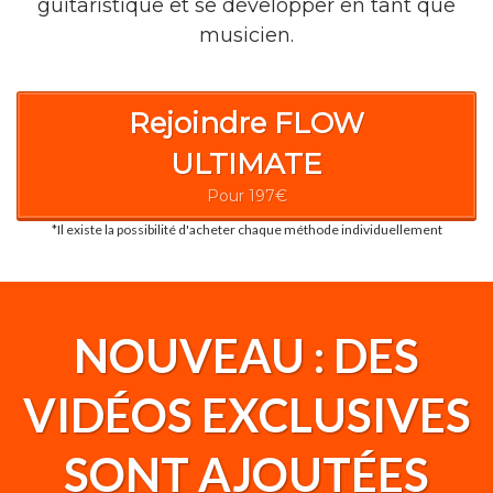
guitaristique et se développer en tant que
musicien.
Rejoindre FLOW
ULTIMATE
Pour 197€
*Il existe la possibilité d'acheter chaque méthode individuellement
NOUVEAU : DES
VIDÉOS EXCLUSIVES
SONT AJOUTÉES