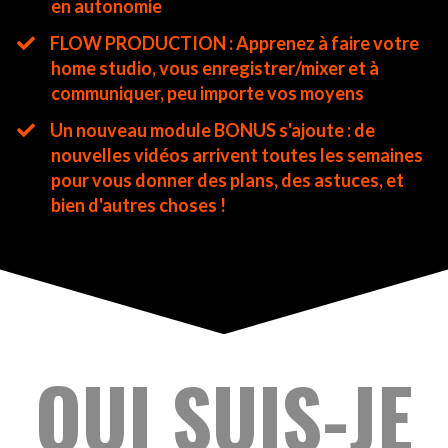
en autonomie
FLOW PRODUCTION : Apprenez à faire votre
home studio, vous enregistrer/mixer et à
communiquer, peu importe vos moyens
Un nouveau module BONUS s'ajoute : de
nouvelles vidéos arrivent toutes les semaines
pour vous donner des plans, des astuces, et
bien d'autres choses !
QUI SUIS-JE