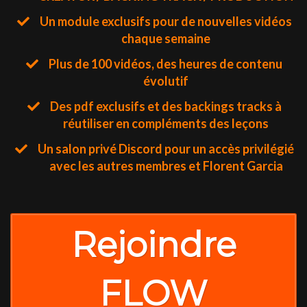
Un module exclusifs pour de nouvelles vidéos
chaque semaine
Plus de 100 vidéos, des heures de contenu
évolutif
​Des pdf exclusifs et des backings tracks à
réutiliser en compléments des leçons
​Un salon privé Discord pour un accès privilégié
avec les autres membres et Florent Garcia
Rejoindre
FLOW